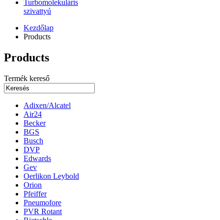
Turbomolekuláris
szivattyú
Kezdőlap
Products
Products
Termék kereső
Adixen/Alcatel
Air24
Becker
BGS
Busch
DVP
Edwards
Gev
Oerlikon Leybold
Orion
Pfeiffer
Pneumofore
PVR Rotant