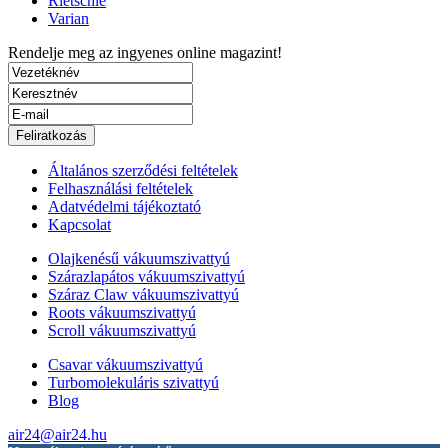
Rietschle
Varian
Rendelje meg az ingyenes
online magazint!
Általános szerződési feltételek
Felhasználási feltételek
Adatvédelmi tájékoztató
Kapcsolat
Olajkenésű vákuumszivattyú
Szárazlapátos vákuumszivattyú
Száraz Claw vákuumszivattyú
Roots vákuumszivattyú
Scroll vákuumszivattyú
Csavar vákuumszivattyú
Turbomolekuláris szivattyú
Blog
air24@air24.hu