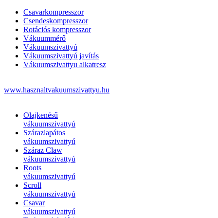
Csavarkompresszor
Csendeskompresszor
Rotációs kompresszor
Vákuummérő
Vákuumszivattyú
Vákuumszivattyú javítás
Vákuumszivattyu alkatresz
www.hasznaltvakuumszivattyu.hu
Olajkenésű
vákuumszivattyú
Szárazlapátos
vákuumszivattyú
Száraz Claw
vákuumszivattyú
Roots
vákuumszivattyú
Scroll
vákuumszivattyú
Csavar
vákuumszivattyú