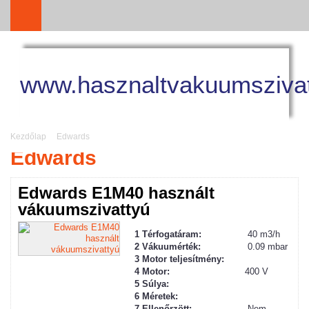
www.hasznaltvakuumszivat
Kezdőlap
Edwards
Edwards
Edwards E1M40 használt
vákuumszivattyú
1 Térfogatáram:
40 m3/h
2
Vákuum
érték:
0.09 mbar
3 Motor teljesítmény:
4 Motor:
400 V
5 Súlya:
6 Méretek:
7 Ellenőrzött:
Nem