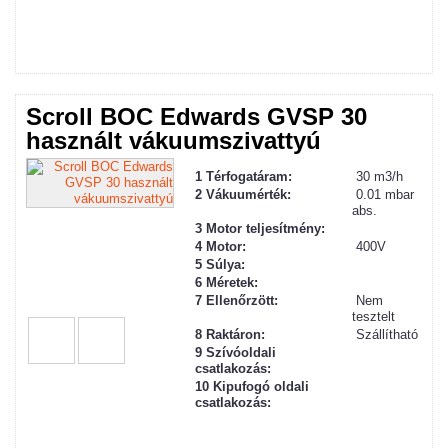
Scroll BOC Edwards GVSP 30
használt vákuumszivattyú
1 Térfogatáram:
30 m3/h
2
Vákuum
érték:
0.01 mbar
abs.
3 Motor teljesítmény:
4 Motor:
400V
5 Súlya:
6 Méretek:
7 Ellenőrzött:
Nem
tesztelt
8 Raktáron:
Szállítható
9 Szívóoldali
csatlakozás:
10 Kipufogó oldali
csatlakozás: