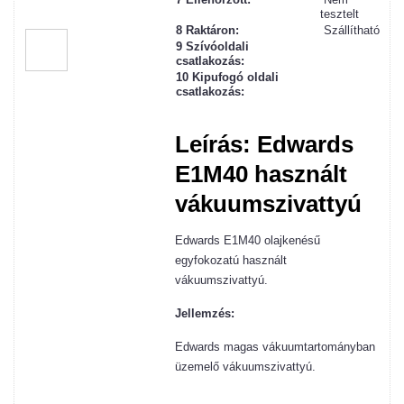
tesztelt
8 Raktáron:
Szállítható
9 Szívóoldali
csatlakozás:
10 Kipufogó oldali
csatlakozás:
Leírás: Edwards
E1M40 használt
vákuumszivattyú
Edwards E1M40 olajkenésű
egyfokozatú használt
vákuumszivattyú.
Jellemzés:
Edwards magas vákuumtartományban
üzemelő vákuumszivattyú.