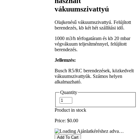
használt
vákuumszivattyú
Olajkenésű vákuumszivattyú. Felújított
berendezés, kb két hét szállítási idő.
1000 m3/h térfogatáram és kb 20 mbar
végvákuum teljesítménnyel, felújított
berendezés.
Jellemzés:
Busch R5/RC berendezések, közkedvelt
vákuumszivattyúk. Számos helyen
alkalmazható.
Quantity
Product in stock
Price:
$0.00
Ajánlatkéréshez adva…