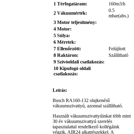
1 Térfogatáram:
160m3/h
0.5
2
Vákuum
érték:
mbar(abs.)
3 Motor teljesítmény:
4 Motor:
5 Súlya:
6 Méretek:
7 Ellenőrzött:
Felújított
8 Raktáron:
Szállítható
9 Szívóoldali csatlakozás:
10 Kipufogó oldali
csatlakozás:
Leírás:
Busch RA160-132 olajkenésű
vákuumszivattyú, azonnal szállítható.
Használt vákuumszivattyúinkat több mint
30 év vákuumszivattyú szerelés
tapasztalattal rendelkező kollégáink
végzik, AIR24 alkatrészekkel. A