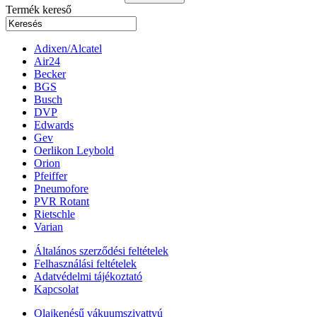
Termék kereső
Adixen/Alcatel
Air24
Becker
BGS
Busch
DVP
Edwards
Gev
Oerlikon Leybold
Orion
Pfeiffer
Pneumofore
PVR Rotant
Rietschle
Varian
Általános szerződési feltételek
Felhasználási feltételek
Adatvédelmi tájékoztató
Kapcsolat
Olajkenésű vákuumszivattyú