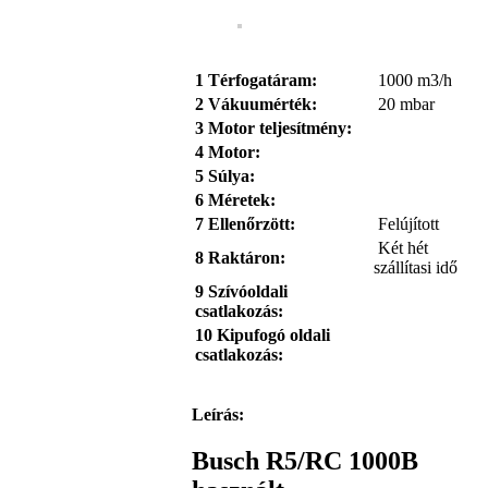
1 Térfogatáram:
1000 m3/h
2
Vákuum
érték:
20 mbar
3 Motor teljesítmény:
4 Motor:
5 Súlya:
6 Méretek:
7 Ellenőrzött:
Felújított
Két hét
8 Raktáron:
szállítasi idő
9 Szívóoldali
csatlakozás:
10 Kipufogó oldali
csatlakozás:
Leírás:
Busch R5/RC 1000B