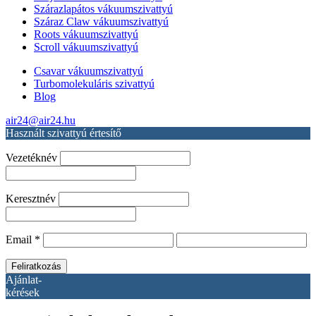
Szárazlapátos vákuumszivattyú
Száraz Claw vákuumszivattyú
Roots vákuumszivattyú
Scroll vákuumszivattyú
Csavar vákuumszivattyú
Turbomolekuláris szivattyú
Blog
air24@air24.hu
Használt szivattyú értesítő
Vezetéknév
Keresztnév
Email
*
Ajánlat-
kérések