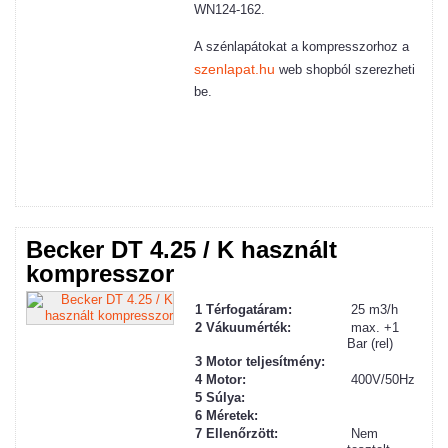
WN124-162.
A szénlapátokat a kompresszorhoz a
szenlapat.hu
web shopból szerezheti
be.
Becker DT 4.25 / K használt
kompresszor
1 Térfogatáram:
25 m3/h
2
Vákuum
érték:
max. +1
Bar (rel)
3 Motor teljesítmény:
4 Motor:
400V/50Hz
5 Súlya:
6 Méretek:
7 Ellenőrzött:
Nem