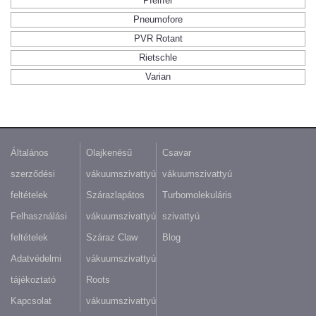
Pfeiffer
Pneumofore
PVR Rotant
Rietschle
Varian
Általános
Olajkenésű
Csavar
szerződési
vákuumszivattyú
vákuumszivattyú
feltételek
Szárazlapátos
Turbomolekuláris
Felhasználási
vákuumszivattyú
szivattyú
feltételek
Száraz Claw
Blog
Adatvédelmi
vákuumszivattyú
tájékoztató
Roots
Kapcsolat
vákuumszivattyú