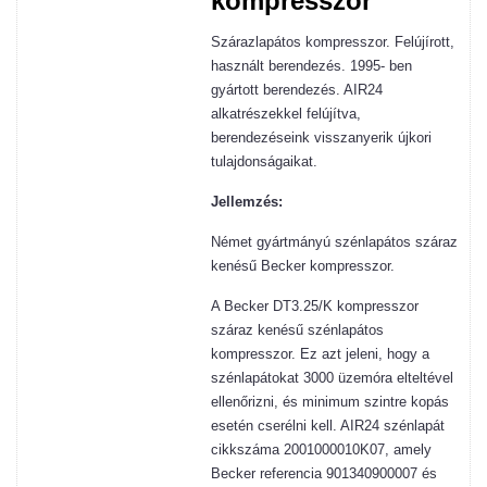
kompresszor
Szárazlapátos kompresszor. Felújírott,
használt berendezés. 1995- ben
gyártott berendezés. AIR24
alkatrészekkel felújítva,
berendezéseink visszanyerik újkori
tulajdonságaikat.
Jellemzés:
Német gyártmányú szénlapátos száraz
kenésű Becker kompresszor.
A Becker DT3.25/K kompresszor
száraz kenésű szénlapátos
kompresszor. Ez azt jeleni, hogy a
szénlapátokat 3000 üzemóra elteltével
ellenőrizni, és minimum szintre kopás
esetén cserélni kell. AIR24 szénlapát
cikkszáma 2001000010K07, amely
Becker referencia 901340900007 és