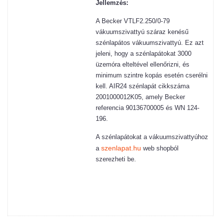
Jellemzés:
A Becker VTLF2.250/0-79
vákuumszivattyú száraz kenésű
szénlapátos vákuumszivattyú. Ez azt
jeleni, hogy a szénlapátokat 3000
üzemóra elteltével ellenőrizni, és
minimum szintre kopás esetén cserélni
kell. AIR24 szénlapát cikkszáma
2001000012K05, amely Becker
referencia
90136700005 és WN 124-
196.
A szénlapátokat a vákuumszivattyúhoz
szenlapat.hu
a
web shopból
szerezheti be.