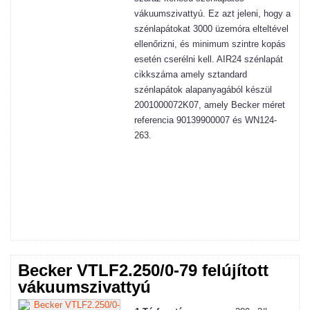
vákuumszivattyú. Ez azt jeleni, hogy a
szénlapátokat 3000 üzemóra elteltével
ellenőrizni, és minimum szintre kopás
esetén cserélni kell. AIR24 szénlapát
cikkszáma amely sztandard
szénlapátok alapanyagából készül
2001000072K07, amely Becker méret
referencia
90139900007
és WN124-
263.
Becker VTLF2.250/0-79 felújított
vákuumszivattyú