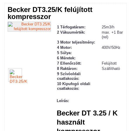
Becker DT3.25/K felújított
kompresszor
1 Térfogatáram:
25m3/h
2
Vákuum
érték:
max. +1 Bar
(rel)
3 Motor teljesítmény:
4 Motor:
400V/50Hz
5 Súlya:
6 Méretek:
7 Ellenőrzött:
Felújított
8 Raktáron:
Szállítható
9 Szívóoldali
csatlakozás:
10 Kipufogó oldali
csatlakozás:
Leírás:
Becker DT 3.25 / K
használt