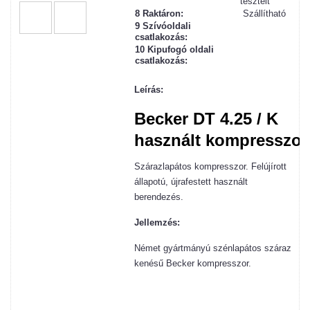
tesztelt
8 Raktáron:
Szállítható
9 Szívóoldali
csatlakozás:
10 Kipufogó oldali
csatlakozás:
Leírás:
Becker DT 4.25 / K
használt kompresszor
Szárazlapátos kompresszor. Felújírott
állapotú, újrafestett használt
berendezés.
Jellemzés:
Német gyártmányú szénlapátos száraz
kenésű Becker kompresszor.