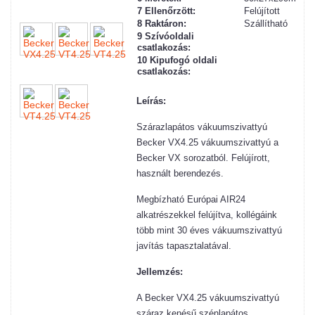
7 Ellenőrzött:
Felújított
8 Raktáron:
Szállítható
9 Szívóoldali
csatlakozás:
10 Kipufogó oldali
csatlakozás:
Leírás:
Szárazlapátos vákuumszivattyú
Becker VX4.25 vákuumszivattyú a
Becker VX sorozatból. Felújírott,
használt berendezés.
Megbízható Európai AIR24
alkatrészekkel felújítva, kollégáink
több mint 30 éves vákuumszivattyú
javítás tapasztalatával.
Jellemzés:
A Becker VX4.25 vákuumszivattyú
száraz kenésű szénlapátos