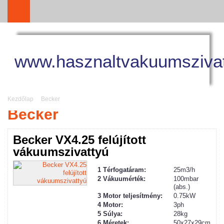
www.hasznaltvakuumszivat
Kezdőlap
Becker
Becker
Becker VX4.25 felújított
vákuumszivattyú
1 Térfogatáram:
25m3/h
2
Vákuum
érték:
100mbar
(abs.)
3 Motor teljesítmény:
0.75kW
4 Motor:
3ph
5 Súlya:
28kg
6 Méretek:
50x27x29cm