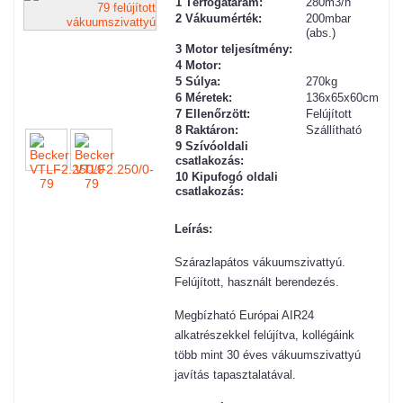
1 Térfogatáram:
280m3/h
2
Vákuum
érték:
200mbar
(abs.)
3 Motor teljesítmény:
4 Motor:
5 Súlya:
270kg
6 Méretek:
136x65x60cm
7 Ellenőrzött:
Felújított
8 Raktáron:
Szállítható
9 Szívóoldali
csatlakozás:
10 Kipufogó oldali
csatlakozás:
Leírás:
Szárazlapátos vákuumszivattyú.
Felújított, használt berendezés.
Megbízható Európai AIR24
alkatrészekkel felújítva, kollégáink
több mint 30 éves vákuumszivattyú
javítás tapasztalatával.