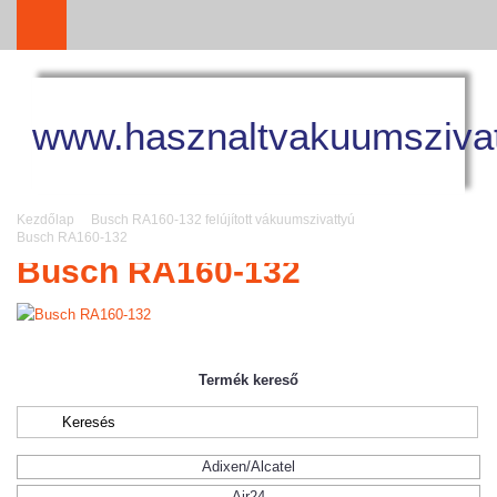
www.hasznaltvakuumszivat
Kezdőlap
Busch RA160-132 felújított vákuumszivattyú
Busch RA160-132
Busch RA160-132
Termék kereső
Adixen/Alcatel
Air24