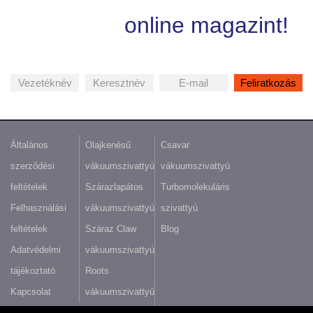
online magazint!
Általános
Olajkenésű
Csavar
szerződési
vákuumszivattyú
vákuumszivattyú
feltételek
Szárazlapátos
Turbomolekuláris
Felhasználási
vákuumszivattyú
szivattyú
feltételek
Száraz Claw
Blog
Adatvédelmi
vákuumszivattyú
tájékoztató
Roots
Kapcsolat
vákuumszivattyú
Scroll