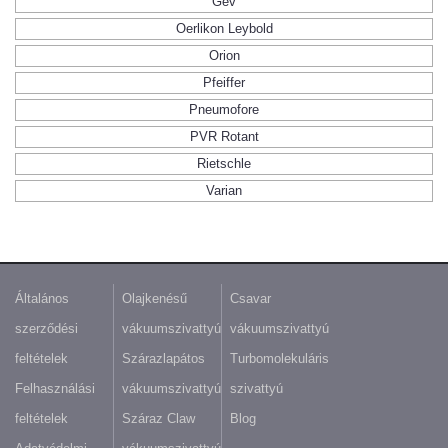
Gev
Oerlikon Leybold
Orion
Pfeiffer
Pneumofore
PVR Rotant
Rietschle
Varian
Általános
Olajkenésű
Csavar
szerződési
vákuumszivattyú
vákuumszivattyú
feltételek
Szárazlapátos
Turbomolekuláris
Felhasználási
vákuumszivattyú
szivattyú
feltételek
Száraz Claw
Blog