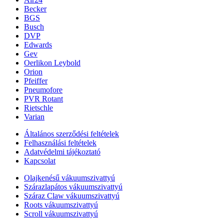
Becker
BGS
Busch
DVP
Edwards
Gev
Oerlikon Leybold
Orion
Pfeiffer
Pneumofore
PVR Rotant
Rietschle
Varian
Általános szerződési feltételek
Felhasználási feltételek
Adatvédelmi tájékoztató
Kapcsolat
Olajkenésű vákuumszivattyú
Szárazlapátos vákuumszivattyú
Száraz Claw vákuumszivattyú
Roots vákuumszivattyú
Scroll vákuumszivattyú