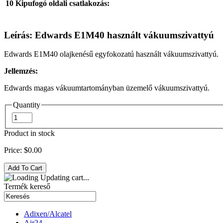
10 Kipufogó oldali csatlakozás:
Leírás: Edwards E1M40 használt vákuumszivattyú
Edwards E1M40 olajkenésű egyfokozatú használt vákuumszivattyú.
Jellemzés:
Edwards magas vákuumtartományban üzemelő vákuumszivattyú.
Quantity
Product in stock
Price:
$0.00
Updating cart...
Termék kereső
Adixen/Alcatel
Air24