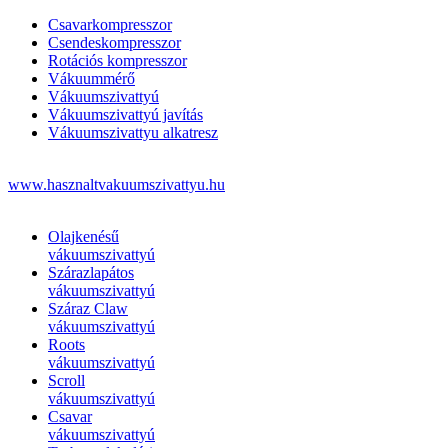
Csavarkompresszor
Csendeskompresszor
Rotációs kompresszor
Vákuummérő
Vákuumszivattyú
Vákuumszivattyú javítás
Vákuumszivattyu alkatresz
www.hasznaltvakuumszivattyu.hu
Olajkenésű
vákuumszivattyú
Szárazlapátos
vákuumszivattyú
Száraz Claw
vákuumszivattyú
Roots
vákuumszivattyú
Scroll
vákuumszivattyú
Csavar
vákuumszivattyú