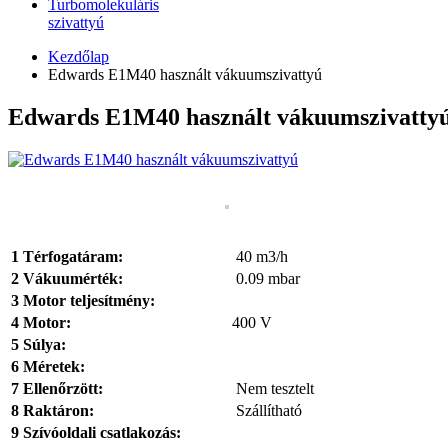
Turbomolekuláris
szivattyú
Kezdőlap
Edwards E1M40 használt vákuumszivattyú
Edwards E1M40 használt vákuumszivatty
1 Térfogatáram:
40 m3/h
2
Vákuum
érték:
0.09 mbar
3 Motor teljesítmény:
4 Motor:
400 V
5 Súlya:
6 Méretek:
7 Ellenőrzött:
Nem tesztelt
8 Raktáron:
Szállítható
9 Szívóoldali csatlakozás: