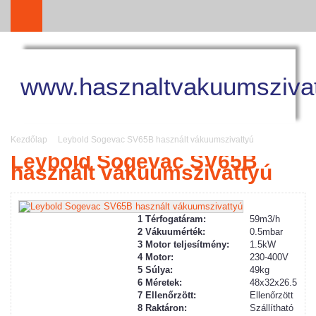
www.hasznaltvakuumszivat
Kezdőlap
Leybold Sogevac SV65B használt vákuumszivattyú
Leybold Sogevac SV65B
használt vákuumszivattyú
1 Térfogatáram:
59m3/h
2
Vákuum
érték:
0.5mbar
3 Motor teljesítmény:
1.5kW
4 Motor:
230-400V
5 Súlya:
49kg
6 Méretek:
48x32x26.5
7 Ellenőrzött:
Ellenőrzött
8 Raktáron:
Szállítható