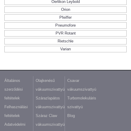
Oerlikon Leybold
Orion
Pfeiffer
Pneumofore
PVR Rotant
Rietschle
Varian
Általános
Olajkenésű
Csavar
szerződési
vákuumszivattyú
vákuumszivattyú
feltételek
Szárazlapátos
Turbomolekuláris
Felhasználási
vákuumszivattyú
szivattyú
feltételek
Száraz Claw
Blog
Adatvédelmi
vákuumszivattyú