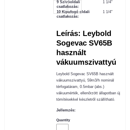
9 Szívóoldali
1 1/4"
csatlakozás:
10 Kipufogó oldali
1 1/4"
csatlakozás:
Leírás: Leybold
Sogevac SV65B
használt
vákuumszivattyú
Leybold Sogevac SV65B használt
vákuumszivattyú, 59m3/h nominál
térfogatáram, 0.5mbar (abs.)
vákuumérték, ellenőrzött állapotban új
tömítésekkel készletről szállítható.
Jellemzés:
Quantity