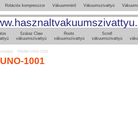
Rotációs kompresszor
Vákuummérő
Vákuumszivattyú
Vákuumsz
w.hasznaltvakuumszivattyu
átos
Száraz Claw
Roots
Scroll
attyú
vákuumszivattyú
vákuumszivattyú
vákuumszivattyú
váku
zivattyú
Pfeiffer-UNO-1001
r-UNO-1001