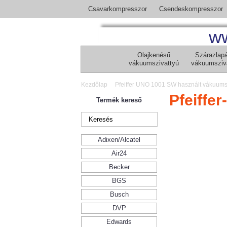
Csavarkompresszor
Csendeskompresszor
ww
Olajkenésű
Szárazlap
vákuumszivattyú
vákuumsziv
Kezdőlap
Pfeiffer UNO 1001 SW használt vákuums
Pfeiffe
Termék kereső
Adixen/Alcatel
Air24
Becker
BGS
Busch
DVP
Edwards