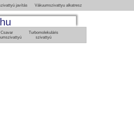
ivattyú javítás
Vákuumszivattyu alkatresz
.hu
Csavar
Turbomolekuláris
umszivattyú
szivattyú