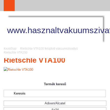
www.hasznaltvakuumszivat
Kezdőlap
Rietschle VTA100 felújított vákuumszivattyú
Rietschle VTA100
Rietschle VTA100
Termék kereső
Adixen/Alcatel
Air24