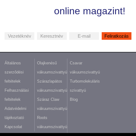
online magazint!
Általános
Olajkenésű
Csavar
szerződési
vákuumszivattyú
vákuumszivattyú
feltételek
Szárazlapátos
Turbomolekuláris
Felhasználási
vákuumszivattyú
szivattyú
feltételek
Száraz Claw
Blog
Adatvédelmi
vákuumszivattyú
tájékoztató
Roots
Kapcsolat
vákuumszivattyú
Scroll