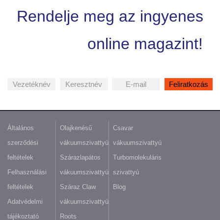
Rendelje meg az ingyenes
online magazint!
Általános
Olajkenésű
Csavar
szerződési
vákuumszivattyú
vákuumszivattyú
feltételek
Szárazlapátos
Turbomolekuláris
Felhasználási
vákuumszivattyú
szivattyú
feltételek
Száraz Claw
Blog
Adatvédelmi
vákuumszivattyú
tájékoztató
Roots